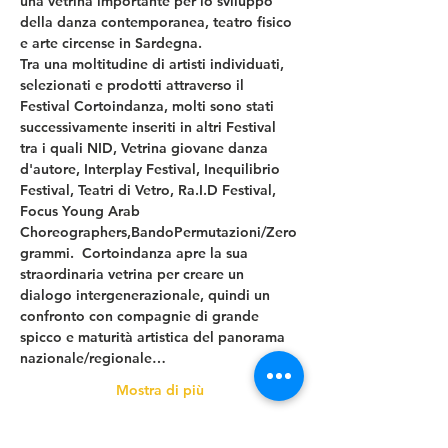
una vetrina importante per lo sviluppo 
della danza contemporanea, teatro fisico 
e arte circense in Sardegna. 
Tra una moltitudine di artisti individuati, 
selezionati e prodotti attraverso il 
Festival Cortoindanza, molti sono stati 
successivamente inseriti in altri Festival 
tra i quali NID, Vetrina giovane danza 
d'autore, Interplay Festival, Inequilibrio 
Festival, Teatri di Vetro, Ra.I.D Festival, 
Focus Young Arab 
Choreographers,BandoPermutazioni/Zero
grammi.  Cortoindanza apre la sua 
straordinaria vetrina per creare un 
dialogo intergenerazionale, quindi un 
confronto con compagnie di grande 
spicco e maturità artistica del panorama 
nazionale/regionale…
Mostra di più