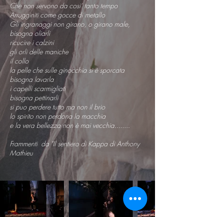
Che non servono da cosi’ tanto tempo
Arrugginiti come gocce di metallo
Gli ingranaggi non girano, o girano male,
bisogna oliarli
ricucire i calzini
gli orli delle maniche
il collo
la pelle che sulle ginocchia si è sporcata
bisogna lavarla
i capelli scarmigliati
bisogna pettinarli
si puo perdere tutto ma non il brio
lo spirito non perdona la macchia
e la vera bellezza non è mai vecchia........
Frammenti da "Il sentiero di Kappa di Anthony
Mathieu