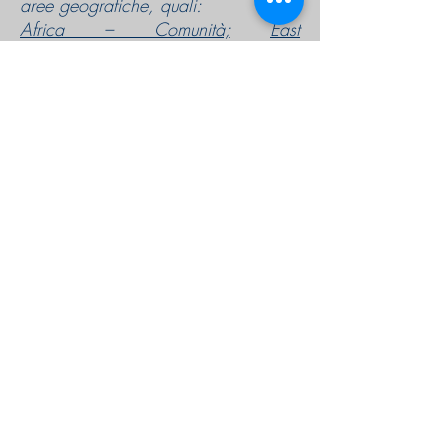
aree geografiche, quali:
Africa – Comunità;
East
Mediterranean – Tradizione e realtà
digitali;
East – Innovazione e
tecnologia;
East Asia – Forma e
tradizione
+ INFO
CONTATTI