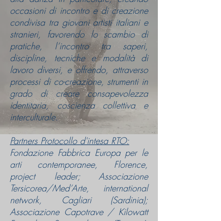
occasioni di incontro e di creazione
condivisa tra giovani artisti italiani e
stranieri, favorendo lo scambio di
pratiche, l’incontro tra saperi,
discipline, tecniche e modalità di
lavoro diversi, e offrendo, attraverso
processi di co-creazione, strumenti in
grado di creare consapevolezza
identitaria, coscienza collettiva e
interculturale.
Partners Protocollo d'intesa RTO:
Fondazione Fabbrica Europa per le
arti contemporanee, Florence,
project leader; Associazione
Tersicorea/Med’Arte, international
network, Cagliari (Sardinia);
Associazione Capotrave / Kilowatt