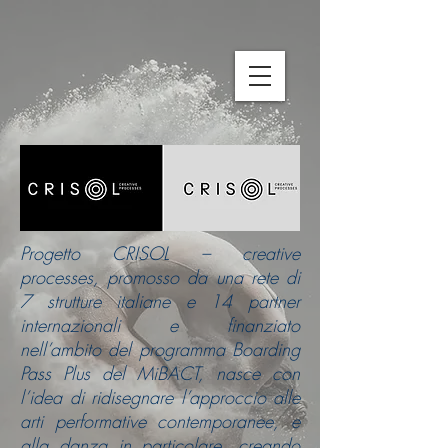
Progetto CRISOL –
creative
processes, promosso da una rete di
7 strutture italiane e 14 partner
internazionali e finanziato
nell’ambito del programma Boarding
Pass Plus del MiBACT, nasce con
l’idea di ridisegnare l’approccio alle
arti performative contemporanee, e
alla danza in particolare, creando