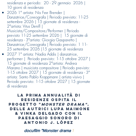
residenza e periodo: 20 - 29 gennaio 2026 |
10 giorni di residenza
2026 1° artista: Nis Fee Brender |
Danzatrice/Coreografa | Periodo previsto: 11-25
settembre 2026 | 15 giornate di residenza -
2°artista: Vitus Denifl |
Musicista/Compositore/Performer | Periodo
previsto 11-25 settembre 2026 | 15 giornate di
residenza - 3°artista: Giorgia Gasparetto |
Danzatrice/Coreografa | Periodo previsto: 1 11-
25 settembre 2026 |15 giornate di residenza
2027 1° artista: Nadia Addis | danzatrice,
performer | Periodo previsto: 1-15 ottobre 2027 |
15 giornate di residenza 2°artista: Andrea
Marano | musicista compositore | Periodo previsto:
1-15 ottobre 2027 | 15 giornate di residenza - 3°
artista: Santo Pablo Krappmann | artista visivo |
Periodo previsto: 1-15 ottobre 2027 | 15 giornate
di residenza
La prima annualità di
residenze ospita il
progetto "
Monster Drama"
,
delle autrici Lupa Maimone
& Vinka Delgado con il
paesaggio sonoro di
Antonio J. López
docufilm "Monster drama
1