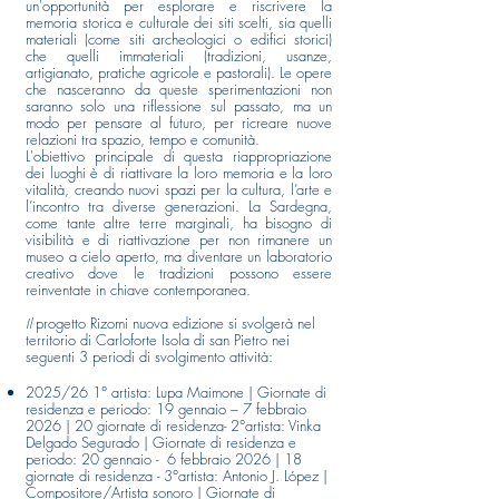
un'opportunità per esplorare e riscrivere la
memoria storica e culturale dei siti scelti, sia quelli
materiali (come siti archeologici o edifici storici)
che quelli immateriali (tradizioni, usanze,
artigianato, pratiche agricole e pastorali). Le opere
che nasceranno da queste sperimentazioni non
saranno solo una riflessione sul passato, ma un
modo per pensare al futuro, per ricreare nuove
relazioni tra spazio, tempo e comunità.
L'obiettivo principale di questa riappropriazione
dei luoghi è di riattivare la loro memoria e la loro
vitalità, creando nuovi spazi per la cultura, l’arte e
l’incontro tra diverse generazioni. La Sardegna,
come tante altre terre marginali, ha bisogno di
visibilità e di riattivazione per non rimanere un
museo a cielo aperto, ma diventare un laboratorio
creativo dove le tradizioni possono essere
reinventate in chiave contemporanea.
progetto Rizomi nuova edizione si svolgerà nel
Il
territorio di Carloforte Isola di san Pietro nei
seguenti 3 periodi di svolgimento attività:
2025/26 1° artista: Lupa Maimone | Giornate di
residenza e periodo: 19 gennaio – 7 febbraio
2026 | 20 giornate di residenza- 2°artista: Vinka
Delgado Segurado | Giornate di residenza e
periodo: 20 gennaio - 6 febbraio 2026 | 18
giornate di residenza - 3°artista: Antonio J. López |
Compositore/Artista sonoro | Giornate di