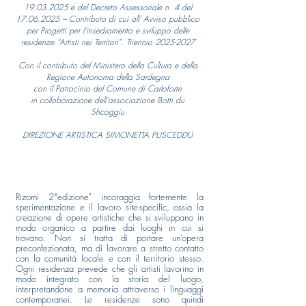
19.03.2025
e del Decreto Assessoriale n. 4 del
17.06.2025
– Contributo di cui all’ Avviso pubblico
per Progetti per l’insediamento e sviluppo delle
residenze “Artisti nei Territori”. Triennio
2025-2027
Con il contributo del Ministero della Cultura e della
Regione Autonoma della Sardegna
con il Patrocinio del Comune di Carloforte
in collaborazione dell'associazione Botti du
Shcoggiu
DIREZIONE ARTISTICA SIMONETTA PUSCEDDU
Rizomi 2°edizione" incoraggia fortemente la
sperimentazione e il lavoro site-specific, ossia la
creazione di opere artistiche che si sviluppano in
modo organico a partire dai luoghi in cui si
trovano. Non si tratta di portare un’opera
preconfezionata, ma di lavorare a stretto contatto
con la comunità locale e con il territorio stesso.
Ogni residenza prevede che gli artisti lavorino in
modo integrato con la storia del luogo,
interpretandone a memoria attraverso i linguaggi
contemporanei. Le residenze sono quindi