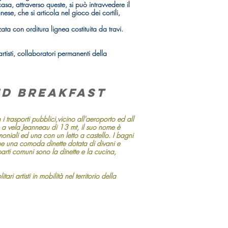
casa, attraverso queste, si può intravvedere il
se, che si articola nel gioco dei cortili,
ata con orditura lignea costituita da travi.
artisti, collaboratori permanenti della
nd Breakfast
i trasporti pubblici,vicino all'aeroporto ed all
a a vela Jeanneau di 13 mt, il suo nome è
niali ed una con un letto a castello. I bagni
e una comoda dinette dotata di divani e
arti comuni sono la dinette e la cucina,
tari artisti in mobilità nel territorio della