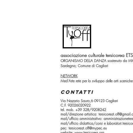
associazione culturale tersicorea ETS
ORGANISMO DELLA DANZA sostenuto da MIC Mi
Sardegna; Comune di Cagliari
NETWORK
Med'Arte rete per lo sviluppo delle arti scenich
CONTATTI
Via Nazario Sauro,6 09123 Cagliari
C.F. 92026020922
tel. mob. +39 328/9208242
mail/direzione artistica:
tersicoreat.off@gmail
mail/ufficio amministrativo:
amministrazionete
mail/ufficio didattica/corsi e laboratori:
tersic
pec:
tersicoreat.off@mypec.eu
website:
www.tersicorea.org