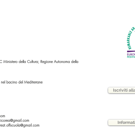
nistero della Cultura; Regione Autonoma della
e nel bacino del Mediterrane
Iscriviti al
.com
rsicorea@gmail.com
Informat
oreat.offscuola@gmail.com