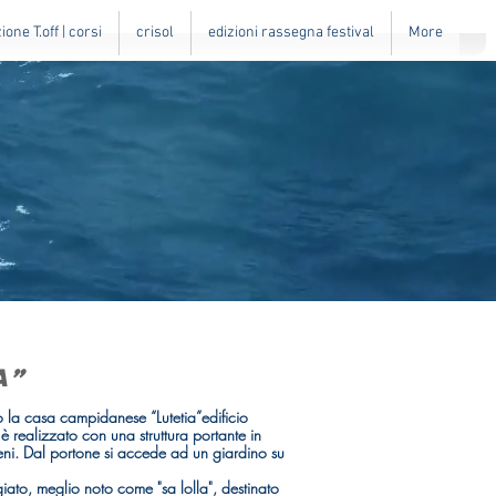
one T.off | corsi
crisol
edizioni rassegna festival
More
a”
 la casa campidanese “Lutetia”edificio
 è realizzato con una struttura portante in
 pieni. Dal portone si accede ad un giardino su
ggiato, meglio noto come "sa lolla", destinato