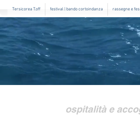
Tersicorea T.off
festival | bando cortoindanza
rassegne e fes
ospitalità e acco