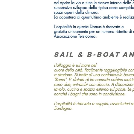
ad aprire la via a tutte le stanze interne della 
successivo sviluppo della tipica casa campidane
spazi aperti della dimora.
La copertura di quest'ultimo ambiente è realizz
L'ospitalità in questa Domus è riservata e
gratuita unicamente per un numero ristretto di 
Associazione Tersicorea.
Sail & B-Boat a
L'alloggio è sul mare nel
cuore della città. Facilmente raggiungibile con 
a stazione. Si tratta di una confortevole barc
"Roma". E' dotata di tre comode cabine matrimo
sono due, entrambi con doccia. A disposizion
tavolo, cucina e spazio esterno sul ponte. Le p
nonchè i bagni che sono in condivisione.
L'ospitalità è riservata a coppie, avventurieri soli
Sardegna.