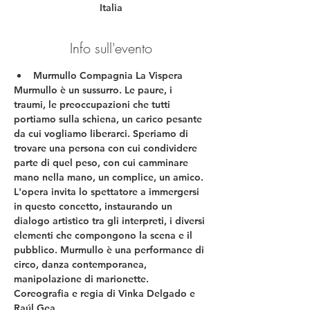
Italia
Info sull'evento
Murmullo Compagnia La Vispera
Murmullo è un sussurro. Le paure, i 
traumi, le preoccupazioni che tutti 
portiamo sulla schiena, un carico pesante 
da cui vogliamo liberarci. Speriamo di 
trovare una persona con cui condividere 
parte di quel peso, con cui camminare 
mano nella mano, un complice, un amico. 
L'opera invita lo spettatore a immergersi 
in questo concetto, instaurando un 
dialogo artistico tra gli interpreti, i diversi 
elementi che compongono la scena e il 
pubblico. Murmullo è una performance di 
circo, danza contemporanea, 
manipolazione di marionette.
Coreografia e regia di Vinka Delgado e 
Raúl Gea