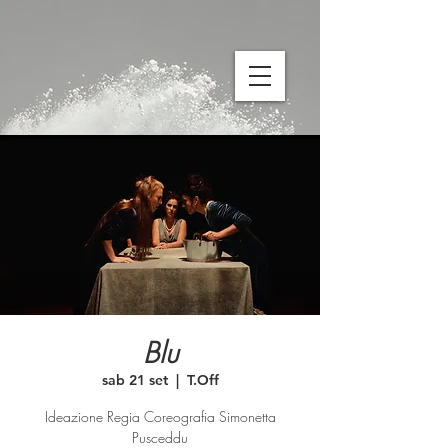
Blu
sab 21 set
  |  
T.Off
Ideazione Regia Coreografia Simonetta
Pusceddu