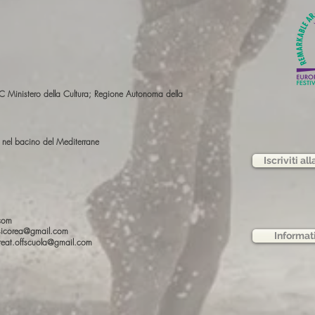
nistero della Cultura; Regione Autonoma della
e nel bacino del Mediterrane
Iscriviti al
.com
rsicorea@gmail.com
Informat
oreat.offscuola@gmail.com