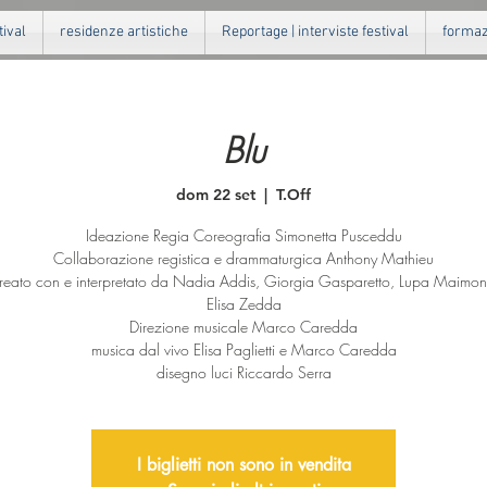
tival
residenze artistiche
Reportage | interviste festival
formazi
Blu
dom 22 set
  |  
T.Off
Ideazione Regia Coreografia Simonetta Pusceddu
Collaborazione registica e drammaturgica Anthony Mathieu
reato con e interpretato da Nadia Addis, Giorgia Gasparetto, Lupa Maimon
Elisa Zedda
Direzione musicale Marco Caredda
musica dal vivo Elisa Paglietti e Marco Caredda
disegno luci Riccardo Serra
I biglietti non sono in vendita