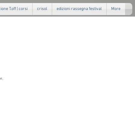
one T.off | corsi
crisol
edizioni rassegna festival
More
e,