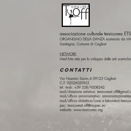
associazione culturale tersicorea ETS
ORGANISMO DELLA DANZA sostenuto da MIC Mi
Sardegna; Comune di Cagliari
NETWORK
Med'Arte rete per lo sviluppo delle arti scenich
CONTATTI
Via Nazario Sauro,6 09123 Cagliari
C.F. 92026020922
tel. mob. +39 328/9208242
mail/direzione artistica:
tersicoreat.off@gmail
mail/ufficio amministrativo:
amministrazionete
mail/ufficio didattica/corsi e laboratori:
tersic
pec:
tersicoreat.off@mypec.eu
website:
www.tersicorea.org