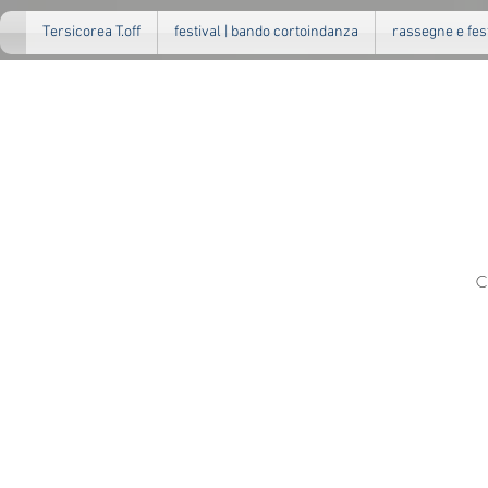
Tersicorea T.off
festival | bando cortoindanza
rassegne e fes
C