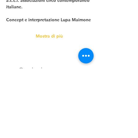
a.c.c.i. associazioni circo contemporaneo 
italiane.
Concept e interpretazione Lupa Maimone
Mostra di più
Condividi questo evento
CONTATTI
associazione culturale tersicorea ETS
ORGANISMO DELLA DANZA sostenuto da MIC Ministero della Cultura;
Regione Autonoma della Sardegna; Comune di Cagliari
NETWORK
Med'Arte rete per lo sviluppo delle arti sceniche nel bacino del
Mediterrane