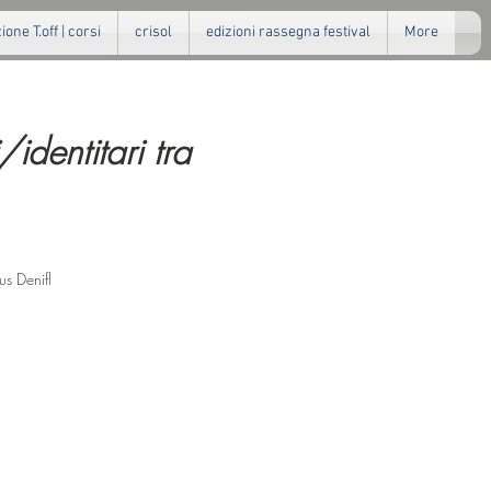
one T.off | corsi
crisol
edizioni rassegna festival
More
dentitari tra
us Denifl