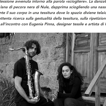
flessione avvenuta intorno alla parola «sciogliere». La danzat
, lana di pecora nera di Nule, dapprima sciogliendo una nassa
e il suo corpo in una tessitura dove lo spazio diviene telai
enta ricerca sulla gestualità della tessitura, sulla ripetizione
 all’incontro con Eugenia Pinna, designer tessile e artista d