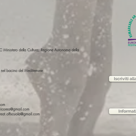
nistero della Cultura; Regione Autonoma della
e nel bacino del Mediterrane
Iscriviti al
.com
rsicorea@gmail.com
Informat
oreat.offscuola@gmail.com