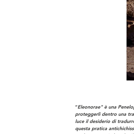
“
Eleonorae" è una Penelope 
proteggerli dentro una tra
luce il desiderio di tradur
questa pratica antichichis