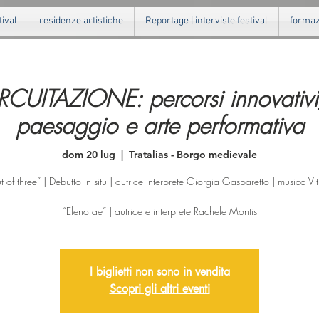
tival
residenze artistiche
Reportage | interviste festival
formazi
UITAZIONE: percorsi innovativi/i
paesaggio e arte performativa
dom 20 lug
  |  
Tratalias - Borgo medievale
 of three” | Debutto in situ | autrice interprete Giorgia Gasparetto | musica Vit
“Elenorae” | autrice e interprete Rachele Montis
I biglietti non sono in vendita
Scopri gli altri eventi