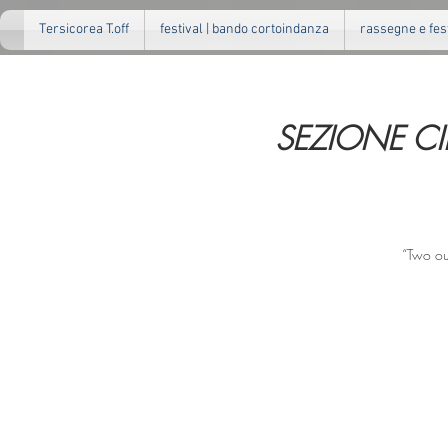
Tersicorea T.off
festival | bando cortoindanza
rassegne e fes
SEZIONE CIRC
“Two out