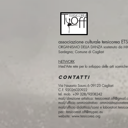
associazione culturale tersicorea ETS
ORGANISMO DELLA DANZA sostenuto da MIC Mi
Sardegna; Comune di Cagliari
NETWORK
Med'Arte rete per lo sviluppo delle arti scenich
CONTATTI
Via Nazario Sauro,6 09123 Cagliari
C.F. 92026020922
tel. mob. +39 328/9208242
mail/direzione artistica:
tersicoreat.off@gmail
mail/ufficio amministrativo:
amministrazionete
mail/ufficio didattica/corsi e laboratori:
tersic
pec:
tersicoreat.off@mypec.eu
website:
www.tersicorea.org